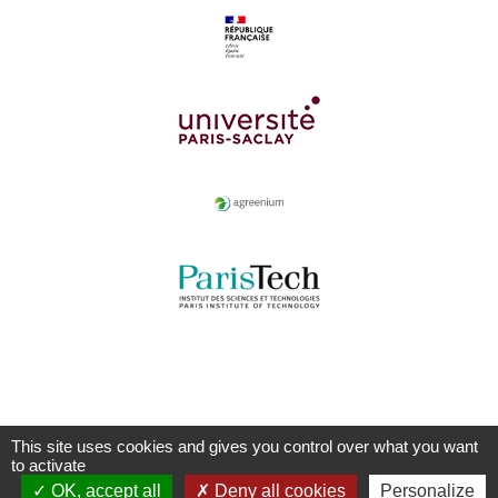
This site uses cookies and gives you control over what you want
to activate
OK, accept all
Deny all cookies
Personalize