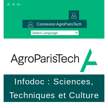
A-
A
A+
Connexion AgroParisTech
Powered by
Translate
Infodoc : Sciences,
Techniques et Culture