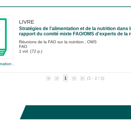
LIVRE
Stratégies de l'alimentation et de la nutrition dan
rapport du comité mixte FAO/OMS d'experts de la 
Réunions de la FAO sur la nutrition
;
OMS
FAO
1 vol. (72 p.)
mation...
1
(1 - 1 / 1)