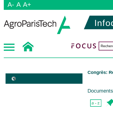
A-
A
A+
Info
Congrès: Ré
Documents 