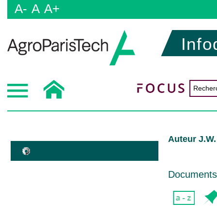
A-
A
A+
Info
Auteur J.W
Documents d