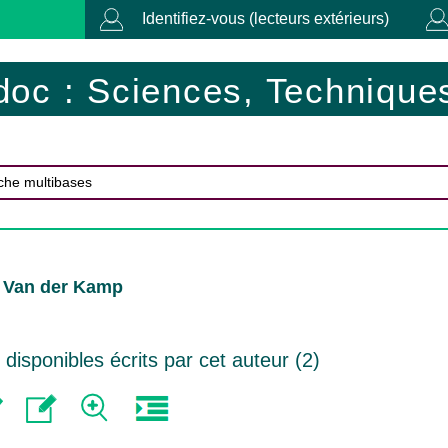
Identifiez-vous (lecteurs extérieurs)
doc : Sciences, Techniques
. Van der Kamp
isponibles écrits par cet auteur (
2
)