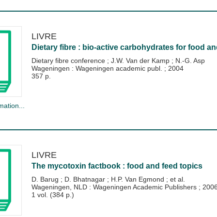
LIVRE
Dietary fibre : bio-active carbohydrates for food a
Dietary fibre conference
;
J.W. Van der Kamp
;
N.-G. Asp
Wageningen : Wageningen academic publ.
;
2004
357 p.
mation...
LIVRE
The mycotoxin factbook : food and feed topics
D. Barug
;
D. Bhatnagar
;
H.P. Van Egmond
; et al.
Wageningen, NLD : Wageningen Academic Publishers
;
200
1 vol. (384 p.)