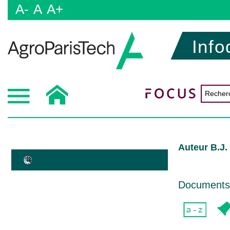
A-
A
A+
Info
Auteur B.J.
Documents d