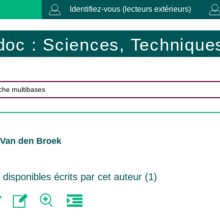
Identifiez-vous (lecteurs extérieurs)
doc : Sciences, Techniques
 Van den Broek
isponibles écrits par cet auteur (
1
)