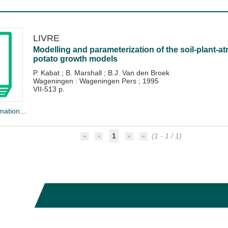
LIVRE
Modelling and parameterization of the soil-plant-
potato growth models
P. Kabat
;
B. Marshall
;
B.J. Van den Broek
Wageningen : Wageningen Pers
;
1995
VII-513 p.
mation...
1
(1 - 1 / 1)