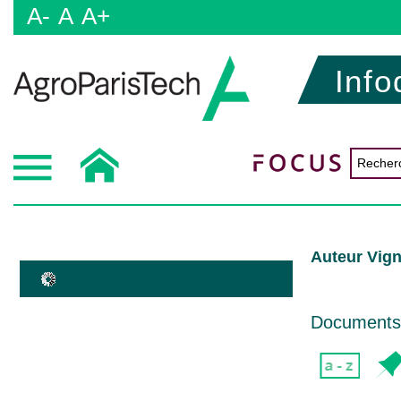
A-
A
A+
Info
Auteur Vigne
Documents d