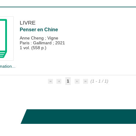
LIVRE
Penser en Chine
Anne Cheng
;
Vigne
Paris : Gallimard
;
2021
1 vol. (558 p.)
mation...
1
(1 - 1 / 1)