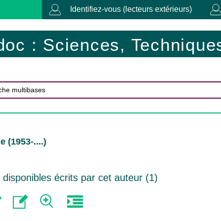
Identifiez-vous (lecteurs extérieurs)
doc : Sciences, Techniques
 (1953-....)
isponibles écrits par cet auteur (
1
)