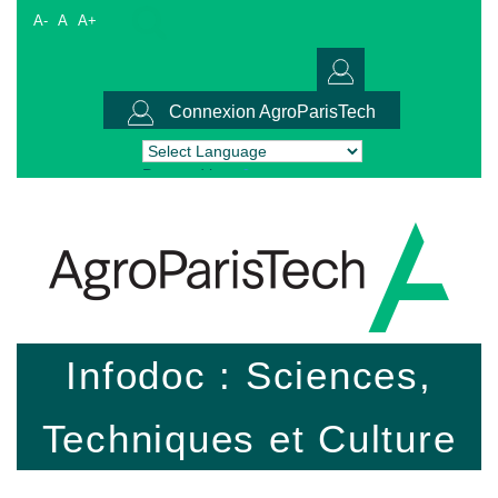
A-
A
A+
Connexion AgroParisTech
Powered by
Translate
Infodoc : Sciences,
Techniques et Culture