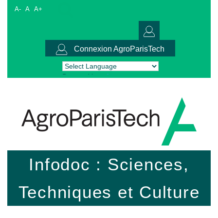
A-
A
A+
Connexion AgroParisTech
Powered by
Translate
Infodoc : Sciences,
Techniques et Culture