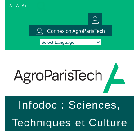
A-
A
A+
Connexion AgroParisTech
Powered by
Translate
Infodoc : Sciences,
Techniques et Culture