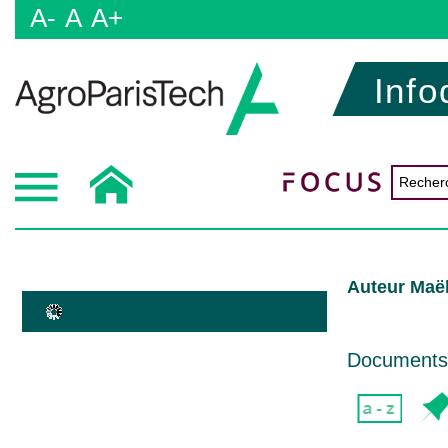
A-
A
A+
Info
Auteur Maë
Documents d