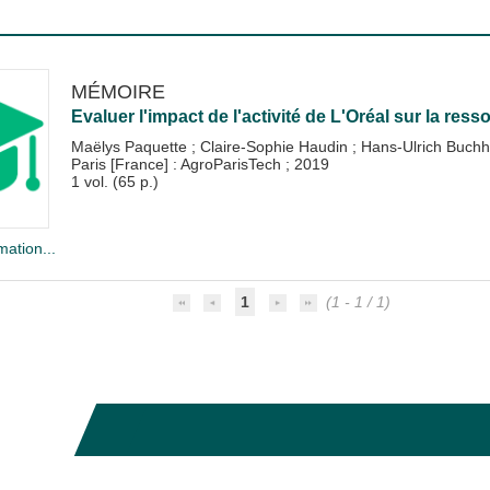
MÉMOIRE
Evaluer l'impact de l'activité de L'Oréal sur la res
Maëlys Paquette
;
Claire-Sophie Haudin
;
Hans-Ulrich Buchh
Paris [France] : AgroParisTech
;
2019
1 vol. (65 p.)
mation...
1
(1 - 1 / 1)