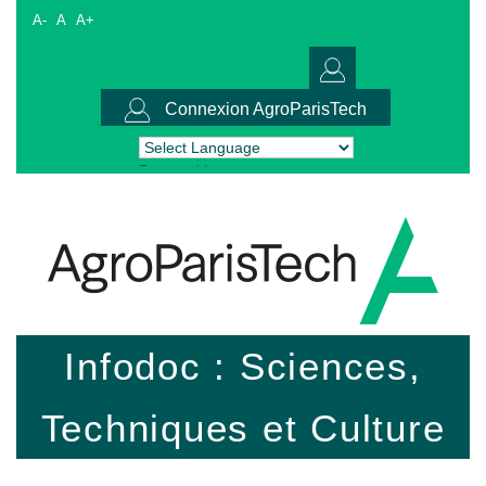
A-
A
A+
Connexion AgroParisTech
Powered by
Translate
Infodoc : Sciences,
Techniques et Culture