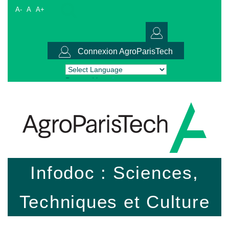
A-
A
A+
Connexion AgroParisTech
Powered by
Translate
Infodoc : Sciences,
Techniques et Culture