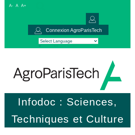
A-
A
A+
Connexion AgroParisTech
Powered by
Translate
Infodoc : Sciences,
Techniques et Culture