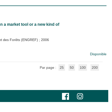
on a market tool or a new kind of
x et des Forêts (ENGREF)
;
2006
Disponible
Par page :
25
50
100
200