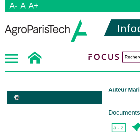
A-
A
A+
Info
Auteur Mari
Documents d