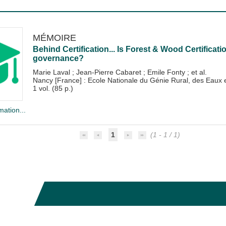
MÉMOIRE
Behind Certification... Is Forest & Wood Certificati
governance?
Marie Laval
;
Jean-Pierre Cabaret
;
Emile Fonty
; et al.
Nancy [France] : Ecole Nationale du Génie Rural, des Eau
1 vol. (85 p.)
mation...
1
(1 - 1 / 1)