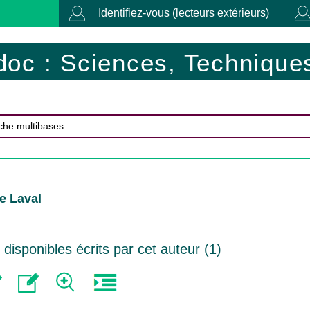
Identifiez-vous (lecteurs extérieurs)
doc : Sciences, Techniques
e Laval
isponibles écrits par cet auteur (
1
)