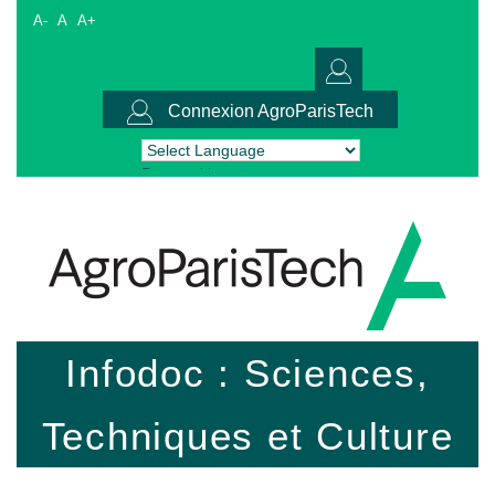
A-
A
A+
Connexion AgroParisTech
Powered by
Translate
Infodoc : Sciences,
Techniques et Culture