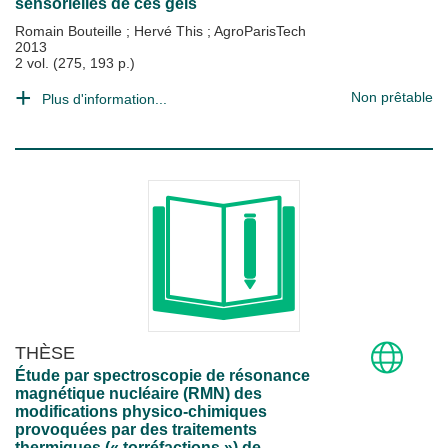
sensorielles de ces gels
Romain Bouteille
;
Hervé This
;
AgroParisTech
2013
2 vol. (275, 193 p.)
Non prêtable
Plus d'information...
THÈSE
Étude par spectroscopie de résonance
magnétique nucléaire (RMN) des
modifications physico-chimiques
provoquées par des traitements
thermiques (« torréfactions ») de