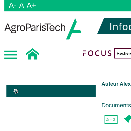
A-
A
A+
Info
Auteur Ale
Documents d