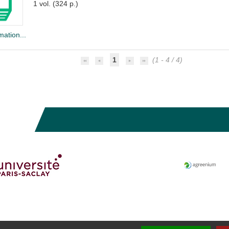
1 vol. (324 p.)
mation...
1
(1 - 4 / 4)