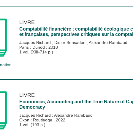
LIVRE
Comptabilité financière : comptabilité écologique 
et françaises, perspectives critiques sur la comptab
Jacques Richard
;
Didier Bensadon
;
Alexandre Rambaud
Paris : Dunod
;
2018
1 vol. (XIII-714 p.)
mation...
LIVRE
Economics, Accounting and the True Nature of Cap
Democracy
Jacques Richard
;
Alexandre Rambaud
Oxon : Routledge
;
2022
1 vol. (193 p.)