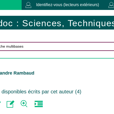
Identifiez-vous (lecteurs extérieurs)
doc : Sciences, Techniques
xandre Rambaud
isponibles écrits par cet auteur (
4
)