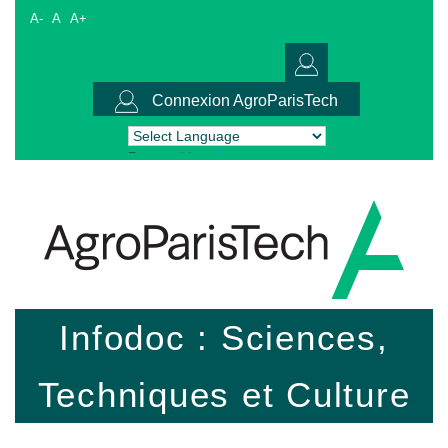
A-
A
A+
Connexion AgroParisTech
Powered by
Translate
Infodoc : Sciences,
Techniques et Culture