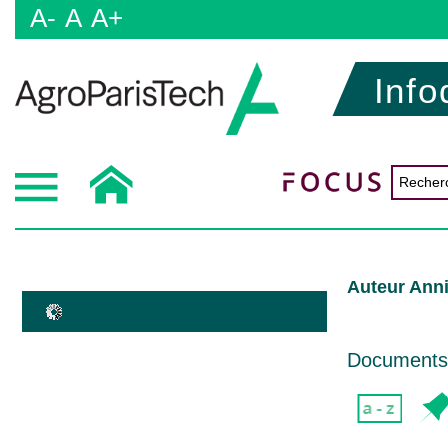
A-
A
A+
Info
Auteur Anni
Documents d