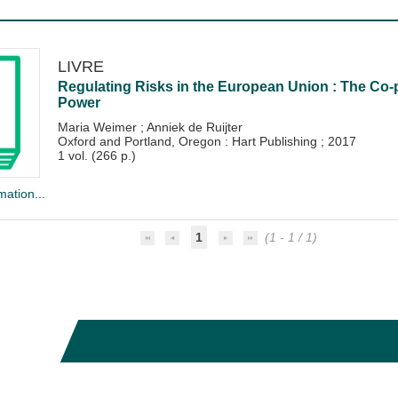
LIVRE
Regulating Risks in the European Union : The Co-
Power
Maria Weimer
;
Anniek de Ruijter
Oxford and Portland, Oregon : Hart Publishing
;
2017
1 vol. (266 p.)
mation...
1
(1 - 1 / 1)