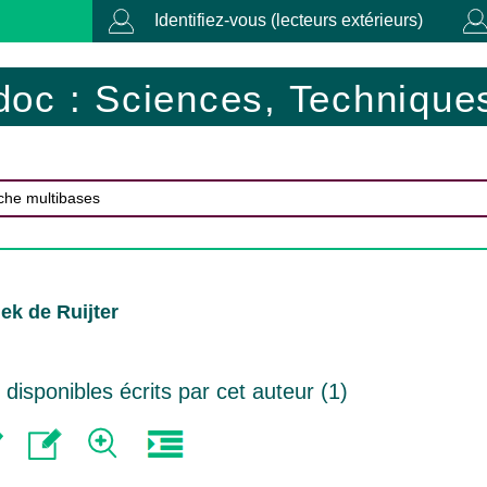
Identifiez-vous (lecteurs extérieurs)
doc : Sciences, Techniques
ek de Ruijter
isponibles écrits par cet auteur (
1
)