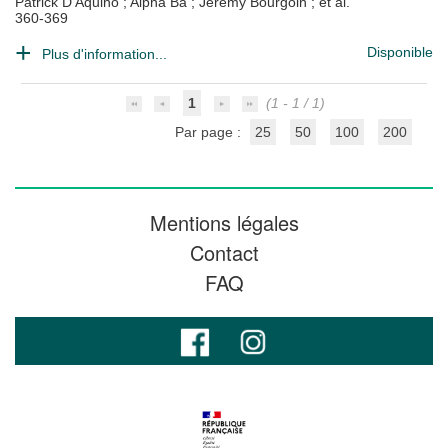
Patrick D’Aquino
;
Alpha Ba
;
Jérémy Bourgoin
; et al.
360-369
Disponible
Plus d'information...
1
(1 - 1 / 1)
Par page :
25
50
100
200
Mentions légales
Contact
FAQ