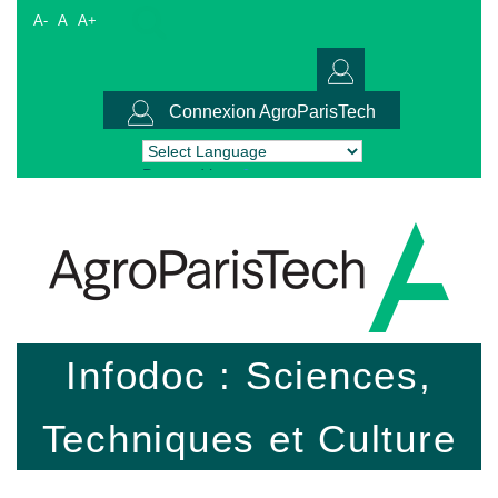
A-
A
A+
Connexion AgroParisTech
Powered by
Translate
Infodoc : Sciences,
Techniques et Culture