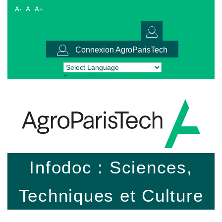
A-
A
A+
Connexion AgroParisTech
Powered by
Translate
Infodoc : Sciences,
Techniques et Culture