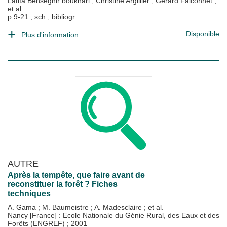
Latifa Benseghir boukhari
;
Christine Argillier
;
Gérard Falconnet
;
et al.
p.9-21 ; sch., bibliogr.
Disponible
Plus d'information...
AUTRE
Après la tempête, que faire avant de
reconstituer la forêt ? Fiches
techniques
A. Gama
;
M. Baumeistre
;
A. Madesclaire
; et al.
Nancy [France] : Ecole Nationale du Génie Rural, des Eaux et des
Forêts (ENGREF)
;
2001