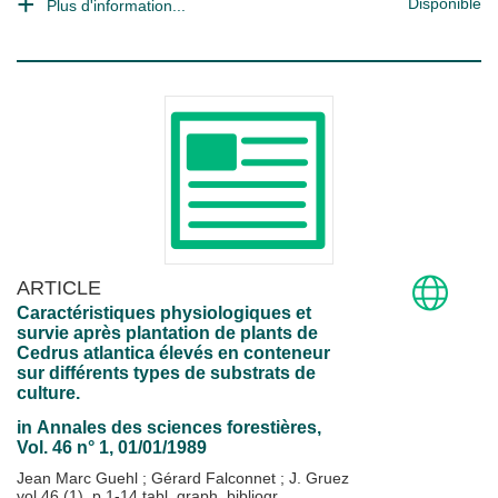
Disponible
Plus d'information...
ARTICLE
Caractéristiques physiologiques et
survie après plantation de plants de
Cedrus atlantica élevés en conteneur
sur différents types de substrats de
culture.
in
Annales des sciences forestières
,
Vol. 46 n° 1, 01/01/1989
Jean Marc Guehl
;
Gérard Falconnet
;
J. Gruez
vol.46 (1), p.1-14,tabl.,graph.,bibliogr.