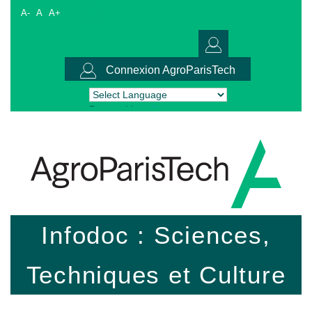
A-
A
A+
Connexion AgroParisTech
Powered by
Translate
Infodoc : Sciences,
Techniques et Culture