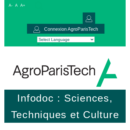
A-
A
A+
Connexion AgroParisTech
Powered by
Translate
Infodoc : Sciences,
Techniques et Culture