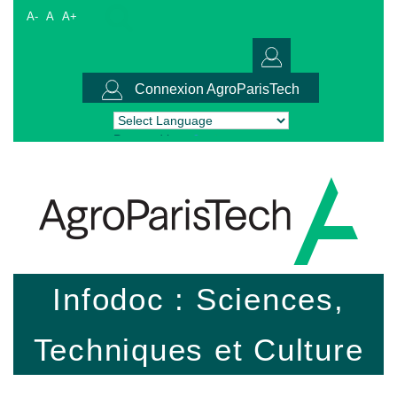
A-
A
A+
Connexion AgroParisTech
Powered by
Translate
Infodoc : Sciences,
Techniques et Culture