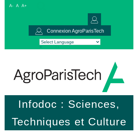
A-
A
A+
Connexion AgroParisTech
Powered by
Translate
Infodoc : Sciences,
Techniques et Culture