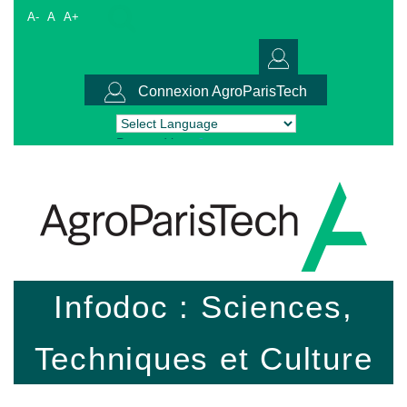
A-
A
A+
Connexion AgroParisTech
Powered by
Translate
Infodoc : Sciences,
Techniques et Culture