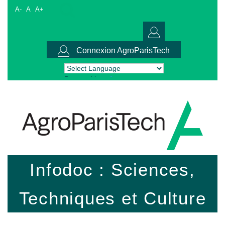
A-
A
A+
Connexion AgroParisTech
Powered by
Translate
Infodoc : Sciences,
Techniques et Culture