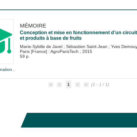
MÉMOIRE
Conception et mise en fonctionnement d’un circuit
et produits à base de fruits
Marie-Sybille de Javel
;
Sébastien Saint-Jean
;
Yves Demou
Paris [France] : AgroParisTech
;
2015
59 p.
mation...
1
(1 - 1 / 1)