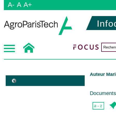
A-
A
A+
Info
Auteur Mari
Documents d