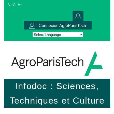
A-
A
A+
Connexion AgroParisTech
Powered by
Translate
Infodoc : Sciences,
Techniques et Culture