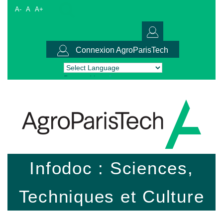
A-
A
A+
Connexion AgroParisTech
Powered by
Translate
Infodoc : Sciences,
Techniques et Culture