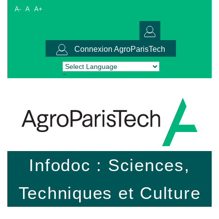
A-
A
A+
Connexion AgroParisTech
Powered by
Translate
Infodoc : Sciences,
Techniques et Culture