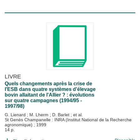
LIVRE
Quels changements après la crise de
l'ESB dans quatre systèmes d'élevage
bovin allaitant de l'Allier ? : évolutions
sur quatre campagnes (1994/95 -
1997/98)
G. Lienard
;
M. Lherm
;
D. Barlet
; et al.
St Genès Champanelle : INRA (Institut National de la Recherche
agronomique)
;
1999
14 p.