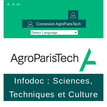
A-
A
A+
Connexion AgroParisTech
Powered by
Translate
Infodoc : Sciences,
Techniques et Culture