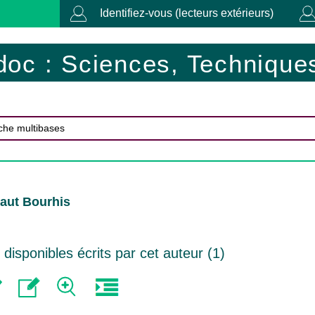
Identifiez-vous (lecteurs extérieurs)
doc : Sciences, Techniques
aut Bourhis
isponibles écrits par cet auteur (
1
)