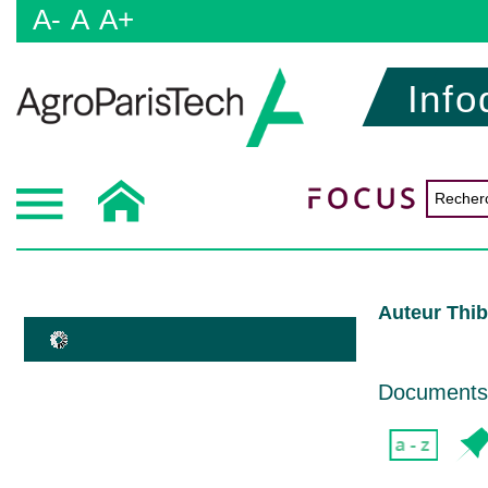
A-
A
A+
Info
Auteur Thib
Documents d