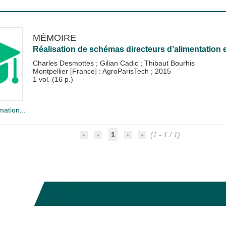
MÉMOIRE
Réalisation de schémas directeurs d’alimentation 
Charles Desmottes
;
Gilian Cadic
;
Thibaut Bourhis
Montpellier [France] : AgroParisTech
;
2015
1 vol. (16 p.)
mation...
1
(1 - 1 / 1)