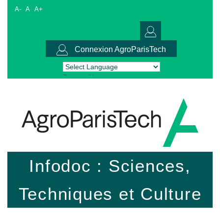
A-
A
A+
Connexion AgroParisTech
Powered by
Translate
Infodoc : Sciences,
Techniques et Culture