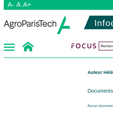
A-
A
A+
Info
Auteur Hél
Documents d
Aucun document