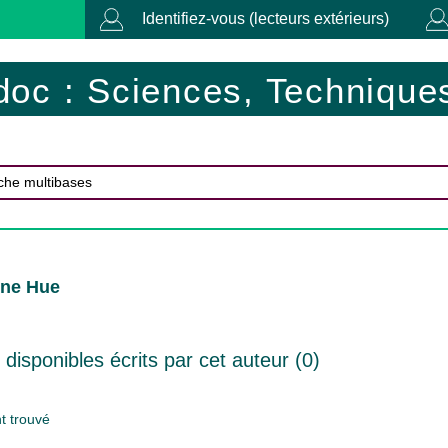
Identifiez-vous (lecteurs extérieurs)
doc : Sciences, Techniques
ène Hue
isponibles écrits par cet auteur (
0
)
 trouvé