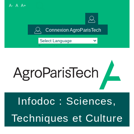
A-
A
A+
Connexion AgroParisTech
Powered by
Translate
Infodoc : Sciences,
Techniques et Culture