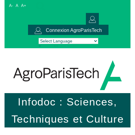
A-
A
A+
Connexion AgroParisTech
Powered by
Translate
Infodoc : Sciences,
Techniques et Culture