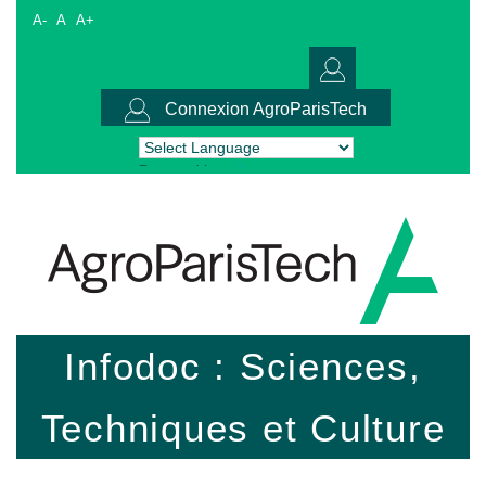
A-
A
A+
Connexion AgroParisTech
Powered by
Translate
Infodoc : Sciences,
Techniques et Culture