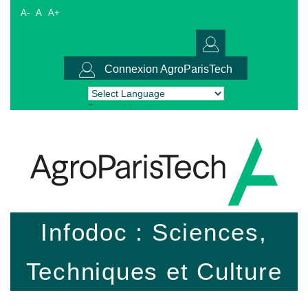
A-
A
A+
Connexion AgroParisTech
Powered by
Translate
Infodoc : Sciences,
Techniques et Culture