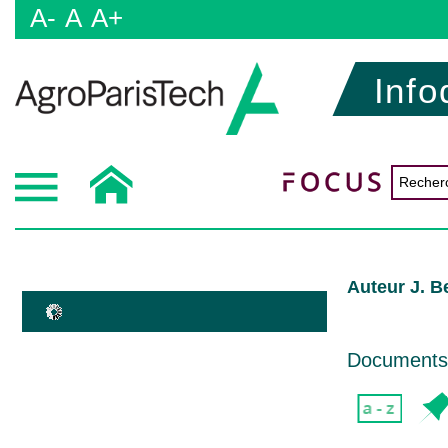
A-
A
A+
Info
Auteur J. B
Documents d