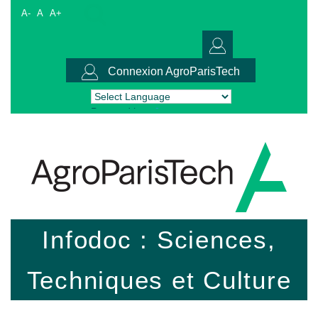
A-
A
A+
Connexion AgroParisTech
Powered by
Translate
Infodoc : Sciences,
Techniques et Culture