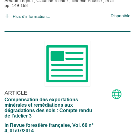
Arnaud Legout
;
Claudine Richter
;
Noémie Pousse
; et al.
pp. 149-158
Disponible
Plus d'information...
ARTICLE
Compensation des exportations
minérales et remédiations aux
dégradations des sols : Compte rendu
de l’atelier 3
in
Revue forestière française
, Vol. 66 n°
4, 01/07/2014