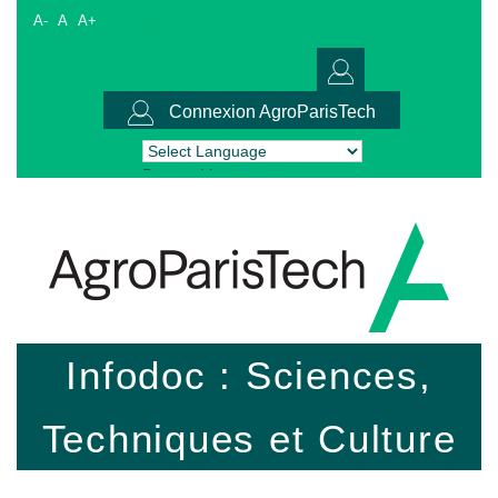
A-
A
A+
Connexion AgroParisTech
Powered by
Translate
Infodoc : Sciences,
Techniques et Culture