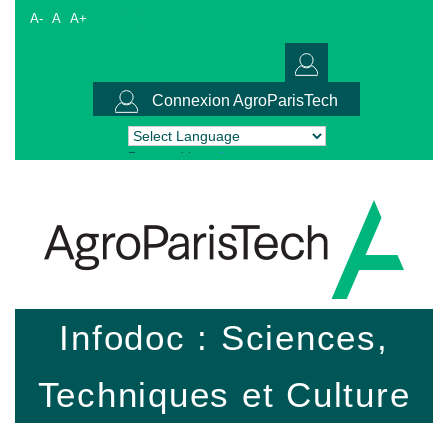
A-
A
A+
Connexion AgroParisTech
Powered by
Translate
Infodoc : Sciences,
Techniques et Culture