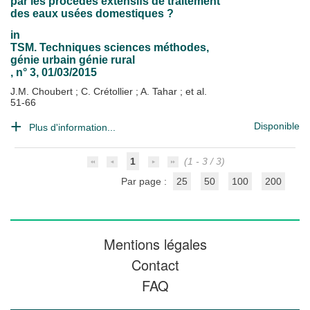
par les procédés extensifs de traitement
des eaux usées domestiques ?
in
TSM. Techniques sciences méthodes,
génie urbain génie rural
, n° 3, 01/03/2015
J.M. Choubert
;
C. Crétollier
;
A. Tahar
; et al.
51-66
Disponible
Plus d'information...
1
(1 - 3 / 3)
Par page :
25
50
100
200
Mentions légales
Contact
FAQ