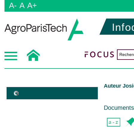
A-
A
A+
Info
Auteur Jos
Documents d