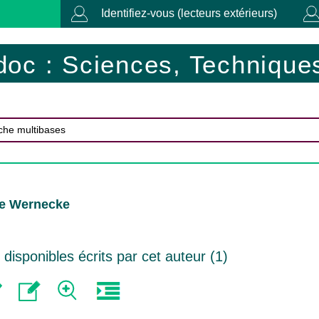
Identifiez-vous (lecteurs extérieurs)
doc : Sciences, Techniques
ie Wernecke
isponibles écrits par cet auteur (
1
)