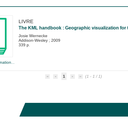
LIVRE
The KML handbook : Geographic visualization for 
Josie Wernecke
Addison-Wesley
;
2009
339 p.
mation...
1
(1 - 1 / 1)