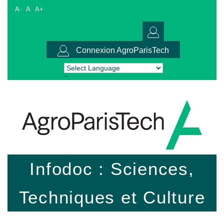
A-
A
A+
Connexion AgroParisTech
Powered by
Translate
Infodoc : Sciences,
Techniques et Culture