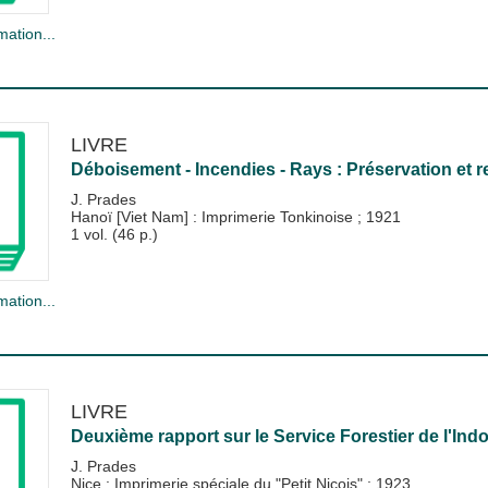
mation...
LIVRE
Déboisement - Incendies - Rays : Préservation et re
J. Prades
Hanoï [Viet Nam] : Imprimerie Tonkinoise
;
1921
1 vol. (46 p.)
mation...
LIVRE
Deuxième rapport sur le Service Forestier de l'Ind
J. Prades
Nice : Imprimerie spéciale du "Petit Niçois"
;
1923