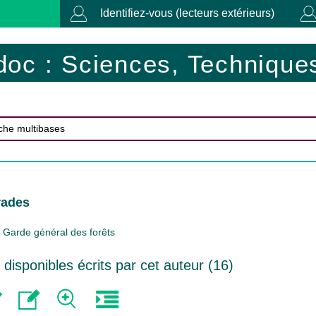
Identifiez-vous (lecteurs extérieurs)
doc : Sciences, Techniques
rades
Garde général des forêts
isponibles écrits par cet auteur (
16
)