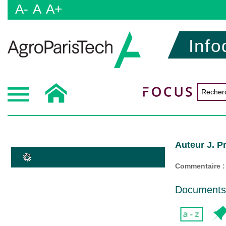
A-
A
A+
Info
Auteur J. P
Commentaire :
Documents d