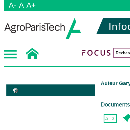
A-
A
A+
Info
Auteur Gar
Documents d