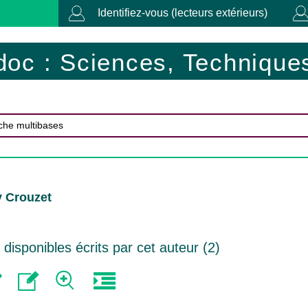
Identifiez-vous (lecteurs extérieurs)
doc : Sciences, Techniques
y Crouzet
isponibles écrits par cet auteur (
2
)