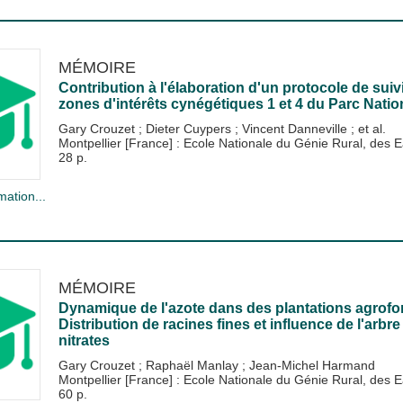
MÉMOIRE
Contribution à l'élaboration d'un protocole de sui
zones d'intérêts cynégétiques 1 et 4 du Parc Nati
Gary Crouzet
;
Dieter Cuypers
;
Vincent Danneville
; et al.
Montpellier [France] : Ecole Nationale du Génie Rural, de
28 p.
mation...
MÉMOIRE
Dynamique de l'azote dans des plantations agrofor
Distribution de racines fines et influence de l'arbre e
nitrates
Gary Crouzet
;
Raphaël Manlay
;
Jean-Michel Harmand
Montpellier [France] : Ecole Nationale du Génie Rural, de
60 p.