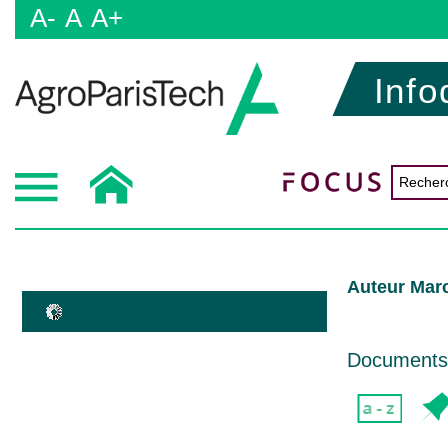
A-
A
A+
Info
Auteur Mar
Documents d