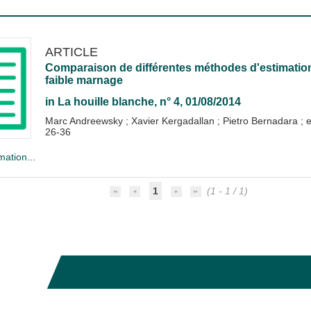
ARTICLE
Comparaison de différentes méthodes d'estimation 
faible marnage
in
La houille blanche
, n° 4, 01/08/2014
Marc Andreewsky
;
Xavier Kergadallan
;
Pietro Bernadara
; e
26-36
mation...
1
(1 - 1 / 1)