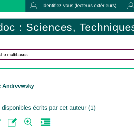
Identifiez-vous (lecteurs extérieurs)
doc : Sciences, Techniques
c Andreewsky
isponibles écrits par cet auteur (
1
)