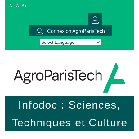
A-
A
A+
Connexion AgroParisTech
Powered by
Translate
Infodoc : Sciences,
Techniques et Culture