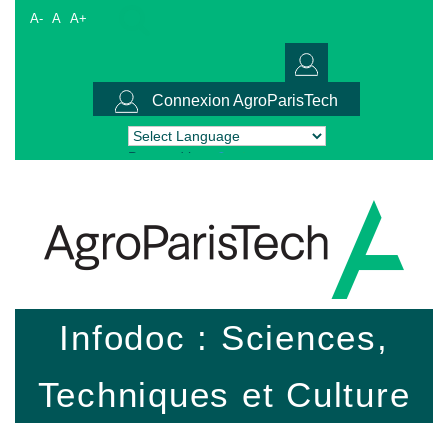
A-
A
A+
Connexion AgroParisTech
Powered by
Translate
Infodoc : Sciences,
Techniques et Culture