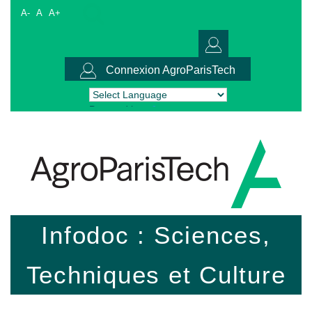
A-
A
A+
Connexion AgroParisTech
Powered by
Translate
Infodoc : Sciences,
Techniques et Culture