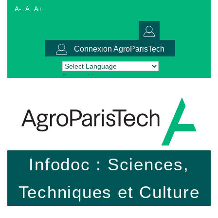
A-
A
A+
Connexion AgroParisTech
Powered by
Translate
Infodoc : Sciences,
Techniques et Culture